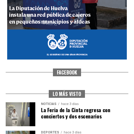
5º DÍA DE LAS FIESTAS COLOMBINAS 2026
hace 1 semana
·
Huelvatv
FACEBOOK
CUARTA CORRIDA DE LAS FIESTAS COLOMBINAS
2026
hace 1 semana
·
Huelvatv
LO MÁS VISTO
NOTICIAS
hace 3 días
La Feria de la Cinta regresa con
conciertos y dos escenarios
DEPORTES
hace 3 días