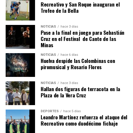
Recreativo y San Roque inauguran el
Trofeo de la Bella
4º DÍA DE LAS FIESTAS COLOMBINAS 2026
NOTICIAS
hace 3 días
hace 1 semana
·
Huelvatv
Pase a la final en juego para Sebastián
Cruz en el Festival de Cante de las
Minas
NOTICIAS
hace 6 días
Huelva despide las Colombinas con
piromusical y Rosario Flores
NOTICIAS
hace 3 días
Hallan dos figuras de terracota en la
SEXTA CORRIDA DE LAS FIESTAS COLOMBINAS
Plaza de la Vera Cruz
2026
hace 6 días
·
Huelvatv
DEPORTES
hace 5 días
Leandro Martínez refuerza el ataque del
Recreativo como duodécimo fichaje