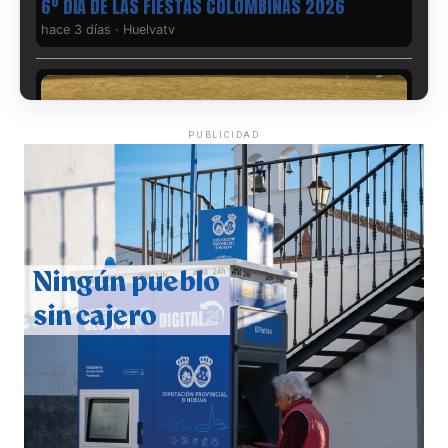
6º DÍA DE LAS FIESTAS COLOMBINAS 2026
hace 3 días
·
Huelvatv
PUBLICIDAD
QUINTA CORRIDA DE LAS FIESTAS COLOMBINAS
2026
hace 4 días
·
Huelvatv