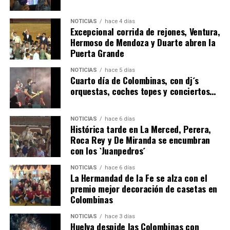
NOTICIAS
hace 4 días
Excepcional corrida de rejones, Ventura,
Hermoso de Mendoza y Duarte abren la
Puerta Grande
4º DÍA DE LAS FIESTAS COLOMBINAS 2026
NOTICIAS
hace 5 días
hace 5 días
·
Huelvatv
Cuarto día de Colombinas, con dj´s
orquestas, coches topes y conciertos…
NOTICIAS
hace 6 días
Histórica tarde en La Merced, Perera,
Roca Rey y De Miranda se encumbran
con los `Juanpedros´
NOTICIAS
hace 6 días
La Hermandad de la Fe se alza con el
SEXTA CORRIDA DE LAS FIESTAS COLOMBINAS
premio mejor decoración de casetas en
Colombinas
2026
hace 3 días
·
Huelvatv
NOTICIAS
hace 3 días
Huelva despide las Colombinas con