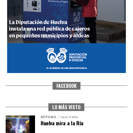
5º DÍA DE LAS FIESTAS COLOMBINAS 2026
hace 4 días
·
Huelvatv
FACEBOOK
CUARTA CORRIDA DE LAS FIESTAS COLOMBINAS
2026
hace 5 días
·
Huelvatv
LO MÁS VISTO
NOTICIAS
hace 4 días
Huelva mira a la Ría