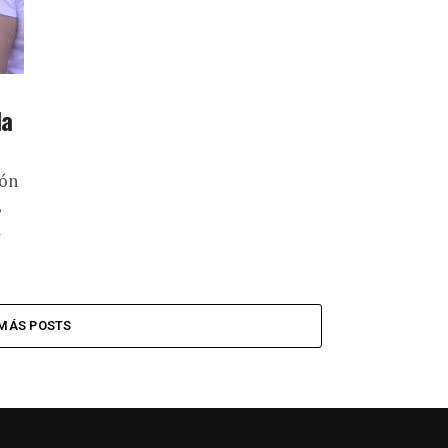
la
ión
,
a
MÁS POSTS