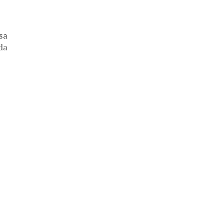
sa
da