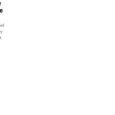
y
de
del
 y
.