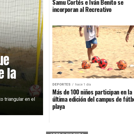
Samu Cortés e Iván Benito se
incorporan al Recreativo
ue
e la
DEPORTES
hace 1 día
Más de 100 niños participan en la
última edición del campus de fútb
o triangular en el
playa