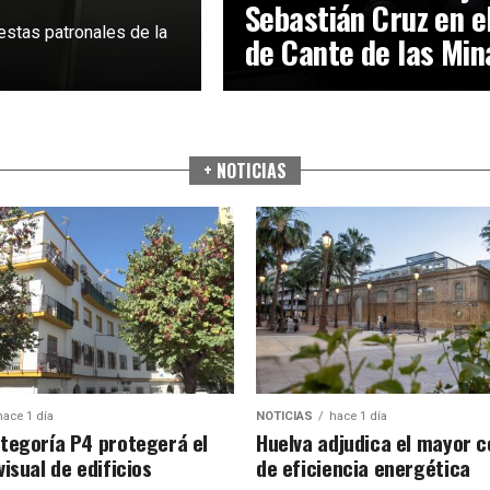
Sebastián Cruz en e
estas patronales de la
de Cante de las Min
+ NOTICIAS
hace 1 día
NOTICIAS
hace 1 día
tegoría P4 protegerá el
Huelva adjudica el mayor 
isual de edificios
de eficiencia energética