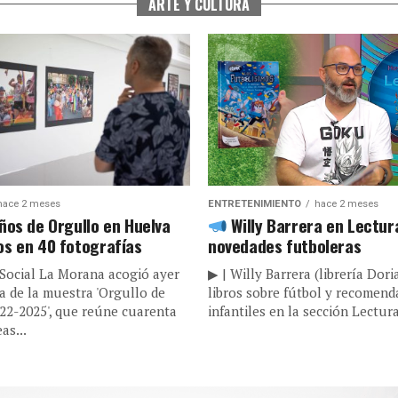
ARTE Y CULTURA
hace 2 meses
ENTRETENIMIENTO
hace 2 meses
ños de Orgullo en Huelva
Willy Barrera en Lectur
s en 40 fotografías
novedades futboleras
 Social La Morana acogió ayer
▶ | Willy Barrera (librería Dor
a de la muestra 'Orgullo de
libros sobre fútbol y recomend
22-2025', que reúne cuarenta
infantiles en la sección Lectura
as...