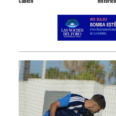
Cabezo
históric