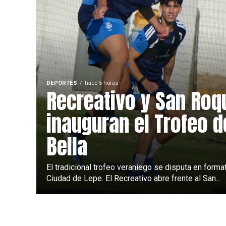
DEPORTES
hace 5 horas
Recreativo y San Roq
inauguran el Trofeo d
Bella
El tradicional trofeo veraniego se disputa en format
Ciudad de Lepe. El Recreativo abre frente al San...