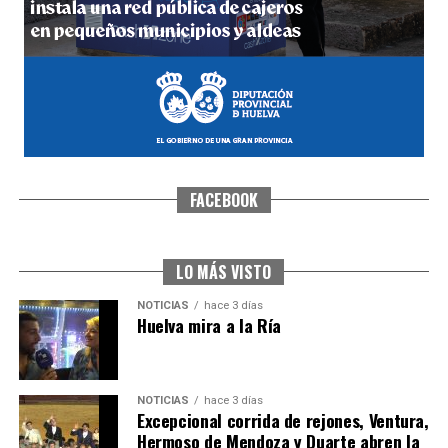
hace 3 días
·
Huelvatv
FACEBOOK
CUARTA CORRIDA DE LAS FIESTAS COLOMBINAS
2026
hace 4 días
·
Huelvatv
LO MÁS VISTO
NOTICIAS
hace 3 días
Huelva mira a la Ría
NOTICIAS
hace 3 días
Excepcional corrida de rejones, Ventura,
Hermoso de Mendoza y Duarte abren la