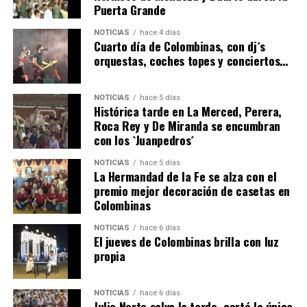
Puerta Grande
4º DÍA DE LAS FIESTAS COLOMBINAS 2026
NOTICIAS
hace 4 días
hace 5 días
·
Huelvatv
Cuarto día de Colombinas, con dj´s
orquestas, coches topes y conciertos…
NOTICIAS
hace 5 días
Histórica tarde en La Merced, Perera,
Roca Rey y De Miranda se encumbran
con los `Juanpedros´
NOTICIAS
hace 5 días
La Hermandad de la Fe se alza con el
SEXTA CORRIDA DE LAS FIESTAS COLOMBINAS
premio mejor decoración de casetas en
Colombinas
2026
hace 2 días
·
Huelvatv
NOTICIAS
hace 6 días
El jueves de Colombinas brilla con luz
propia
NOTICIAS
hace 6 días
Julio Norte salva la tarde, cortó la única