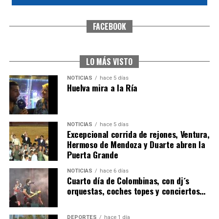
FACEBOOK
CUARTA CORRIDA DE LAS FIESTAS COLOMBINAS
2026
hace 6 días
·
Huelvatv
LO MÁS VISTO
NOTICIAS
hace 5 días
Huelva mira a la Ría
NOTICIAS
hace 5 días
Excepcional corrida de rejones, Ventura,
Hermoso de Mendoza y Duarte abren la
Puerta Grande
4º DÍA DE LAS FIESTAS COLOMBINAS 2026
NOTICIAS
hace 6 días
hace 6 días
·
Huelvatv
Cuarto día de Colombinas, con dj´s
orquestas, coches topes y conciertos…
DEPORTES
hace 1 día