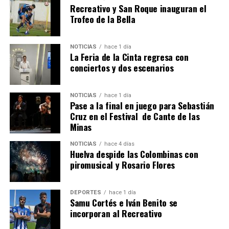
Recreativo y San Roque inauguran el
Trofeo de la Bella
NOTICIAS
hace 1 día
La Feria de la Cinta regresa con
SEXTA CORRIDA DE LAS FIESTAS COLOMBINAS
conciertos y dos escenarios
2026
hace 4 días
·
Huelvatv
NOTICIAS
hace 1 día
Pase a la final en juego para Sebastián
Cruz en el Festival de Cante de las
Minas
NOTICIAS
hace 4 días
Huelva despide las Colombinas con
piromusical y Rosario Flores
DEPORTES
hace 1 día
Samu Cortés e Iván Benito se
incorporan al Recreativo