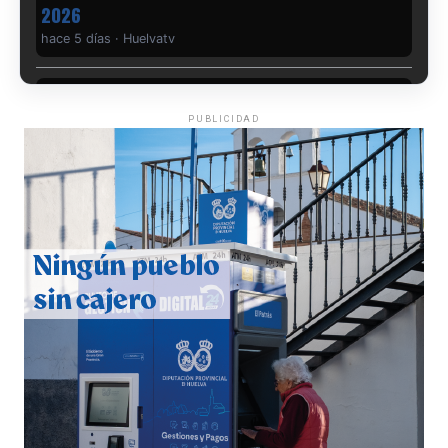
hace 5 días
·
Huelvatv
PUBLICIDAD
QUINTA CORRIDA DE LAS FIESTAS COLOMBINAS
2026
hace 6 días
·
Huelvatv