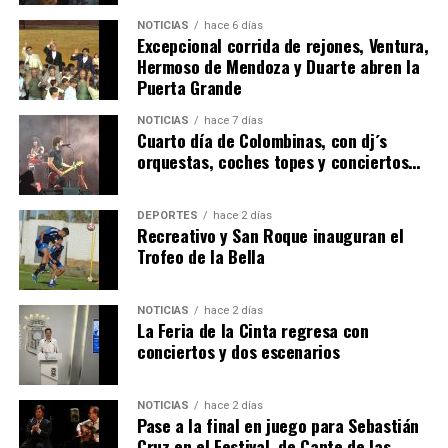
NOTICIAS
hace 6 días
Excepcional corrida de rejones, Ventura,
Hermoso de Mendoza y Duarte abren la
Puerta Grande
4º DÍA DE LAS FIESTAS COLOMBINAS 2026
NOTICIAS
hace 7 días
hace 7 días
·
Huelvatv
Cuarto día de Colombinas, con dj´s
orquestas, coches topes y conciertos…
DEPORTES
hace 2 días
Recreativo y San Roque inauguran el
Trofeo de la Bella
NOTICIAS
hace 2 días
La Feria de la Cinta regresa con
SEXTA CORRIDA DE LAS FIESTAS COLOMBINAS
conciertos y dos escenarios
2026
hace 5 días
·
Huelvatv
NOTICIAS
hace 2 días
Pase a la final en juego para Sebastián
Cruz en el Festival de Cante de las