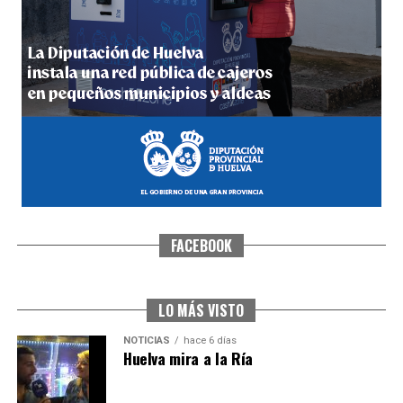
5º DÍA DE LAS FIESTAS COLOMBINAS 2026
hace 6 días
·
Huelvatv
FACEBOOK
CUARTA CORRIDA DE LAS FIESTAS COLOMBINAS
2026
hace 7 días
·
Huelvatv
LO MÁS VISTO
NOTICIAS
hace 6 días
Huelva mira a la Ría