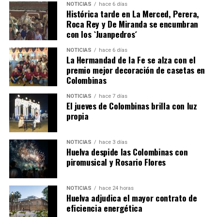
NOTICIAS
hace 6 días
Histórica tarde en La Merced, Perera,
Roca Rey y De Miranda se encumbran
con los `Juanpedros´
NOTICIAS
hace 6 días
La Hermandad de la Fe se alza con el
SEXTA CORRIDA DE LAS FIESTAS COLOMBINAS
premio mejor decoración de casetas en
Colombinas
2026
hace 3 días
·
Huelvatv
NOTICIAS
hace 7 días
El jueves de Colombinas brilla con luz
propia
NOTICIAS
hace 3 días
Huelva despide las Colombinas con
piromusical y Rosario Flores
NOTICIAS
hace 24 horas
Huelva adjudica el mayor contrato de
eficiencia energética