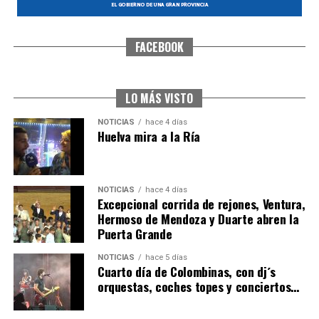
FACEBOOK
CUARTA CORRIDA DE LAS FIESTAS COLOMBINAS
2026
hace 5 días
·
Huelvatv
LO MÁS VISTO
NOTICIAS
hace 4 días
Huelva mira a la Ría
NOTICIAS
hace 4 días
Excepcional corrida de rejones, Ventura,
Hermoso de Mendoza y Duarte abren la
Puerta Grande
4º DÍA DE LAS FIESTAS COLOMBINAS 2026
NOTICIAS
hace 5 días
hace 5 días
·
Huelvatv
Cuarto día de Colombinas, con dj´s
orquestas, coches topes y conciertos…