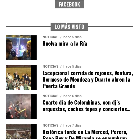
FACEBOOK
CUARTA CORRIDA DE LAS FIESTAS COLOMBINAS
2026
hace 6 días
·
Huelvatv
LO MÁS VISTO
NOTICIAS
hace 5 días
Huelva mira a la Ría
NOTICIAS
hace 5 días
Excepcional corrida de rejones, Ventura,
Hermoso de Mendoza y Duarte abren la
Puerta Grande
4º DÍA DE LAS FIESTAS COLOMBINAS 2026
NOTICIAS
hace 6 días
hace 6 días
·
Huelvatv
Cuarto día de Colombinas, con dj´s
orquestas, coches topes y conciertos…
NOTICIAS
hace 7 días
Histórica tarde en La Merced, Perera,
Roca Rey y De Miranda se encumbran