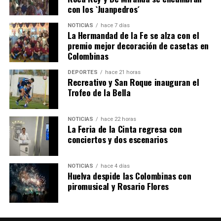
con los `Juanpedros´
NOTICIAS
hace 7 días
La Hermandad de la Fe se alza con el
SEXTA CORRIDA DE LAS FIESTAS COLOMBINAS
premio mejor decoración de casetas en
Colombinas
2026
hace 4 días
·
Huelvatv
DEPORTES
hace 21 horas
Recreativo y San Roque inauguran el
Trofeo de la Bella
NOTICIAS
hace 22 horas
La Feria de la Cinta regresa con
conciertos y dos escenarios
NOTICIAS
hace 4 días
Huelva despide las Colombinas con
piromusical y Rosario Flores