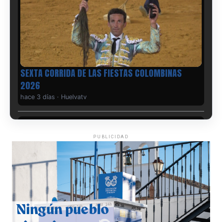
6º DÍA DE LAS FIESTAS COLOMBINAS 2026
hace 3 días
·
Huelvatv
PUBLICIDAD
QUINTA CORRIDA DE LAS FIESTAS COLOMBINAS
2026
hace 4 días
·
Huelvatv