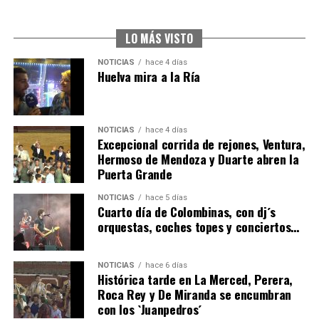
2026
hace 5 días
·
Huelvatv
LO MÁS VISTO
NOTICIAS
hace 4 días
Huelva mira a la Ría
NOTICIAS
hace 4 días
Excepcional corrida de rejones, Ventura,
Hermoso de Mendoza y Duarte abren la
Puerta Grande
4º DÍA DE LAS FIESTAS COLOMBINAS 2026
NOTICIAS
hace 5 días
hace 5 días
·
Huelvatv
Cuarto día de Colombinas, con dj´s
orquestas, coches topes y conciertos…
NOTICIAS
hace 6 días
Histórica tarde en La Merced, Perera,
Roca Rey y De Miranda se encumbran
con los `Juanpedros´