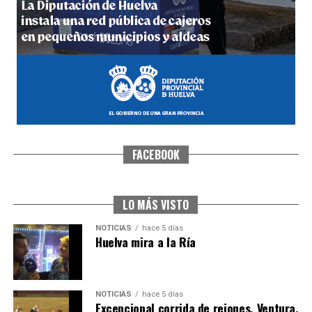
hace 6 días
·
Huelvatv
FACEBOOK
SEXTA CORRIDA DE LAS FIESTAS COLOMBINAS
2026
hace 4 días
·
Huelvatv
LO MÁS VISTO
NOTICIAS
hace 5 días
Huelva mira a la Ría
NOTICIAS
hace 5 días
Excepcional corrida de rejones, Ventura,