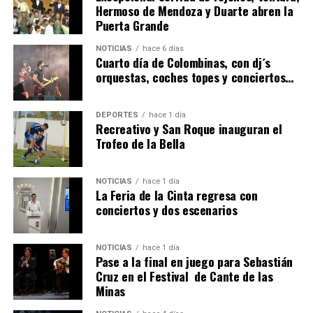
Hermoso de Mendoza y Duarte abren la
Puerta Grande
6º DÍA DE LAS FIESTAS COLOMBINAS 2026
NOTICIAS
hace 6 días
hace 5 días
·
Huelvatv
Cuarto día de Colombinas, con dj´s
orquestas, coches topes y conciertos…
DEPORTES
hace 1 día
Recreativo y San Roque inauguran el
Trofeo de la Bella
NOTICIAS
hace 1 día
La Feria de la Cinta regresa con
QUINTA CORRIDA DE LAS FIESTAS COLOMBINAS
conciertos y dos escenarios
2026
hace 5 días
·
Huelvatv
NOTICIAS
hace 1 día
Pase a la final en juego para Sebastián
Cruz en el Festival de Cante de las
Minas