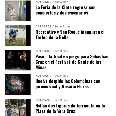
NOTICIAS
hace 3 días
La Feria de la Cinta regresa con
conciertos y dos escenarios
DEPORTES
hace 3 días
Recreativo y San Roque inauguran el
Trofeo de la Bella
6º DÍA DE LAS FIESTAS COLOMBINAS 2026
NOTICIAS
hace 3 días
hace 6 días
·
Huelvatv
Pase a la final en juego para Sebastián
Cruz en el Festival de Cante de las
Minas
NOTICIAS
hace 6 días
Huelva despide las Colombinas con
piromusical y Rosario Flores
NOTICIAS
hace 3 días
Hallan dos figuras de terracota en la
QUINTA CORRIDA DE LAS FIESTAS COLOMBINAS
Plaza de la Vera Cruz