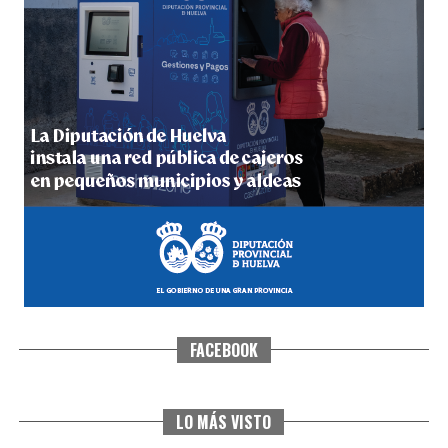
4º DÍA DE LAS FIESTAS COLOMBINAS 2026
hace 1 semana
·
Huelvatv
FACEBOOK
SEXTA CORRIDA DE LAS FIESTAS COLOMBINAS
2026
hace 6 días
·
Huelvatv
LO MÁS VISTO