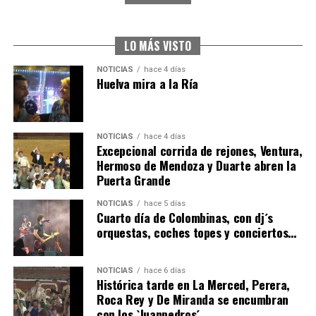
SEXTA CORRIDA DE LAS FIESTAS COLOMBINAS
2026
hace 3 días
·
Huelvatv
LO MÁS VISTO
NOTICIAS
hace 4 días
Huelva mira a la Ría
NOTICIAS
hace 4 días
Excepcional corrida de rejones, Ventura,
Hermoso de Mendoza y Duarte abren la
Puerta Grande
6º DÍA DE LAS FIESTAS COLOMBINAS 2026
NOTICIAS
hace 5 días
hace 3 días
·
Huelvatv
Cuarto día de Colombinas, con dj´s
orquestas, coches topes y conciertos…
NOTICIAS
hace 6 días
Histórica tarde en La Merced, Perera,
Roca Rey y De Miranda se encumbran
con los `Juanpedros´