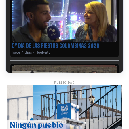
5º DÍA DE LAS FIESTAS COLOMBINAS 2026
hace 4 días
·
Huelvatv
PUBLICIDAD
CUARTA CORRIDA DE LAS FIESTAS COLOMBINAS
2026
hace 5 días
·
Huelvatv