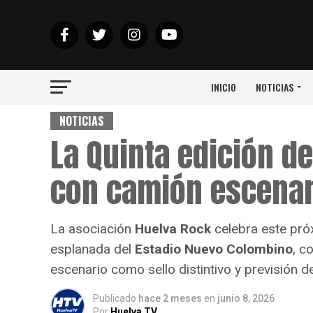
INICIO
NOTICIAS
NOTICIAS
La Quinta edición d
con camión escenar
La asociación
Huelva Rock
celebra este próx
esplanada del
Estadio Nuevo Colombino
, c
escenario como sello distintivo y previsión d
Publicado
hace 2 meses
en
junio 8, 2026
Por
Huelva TV