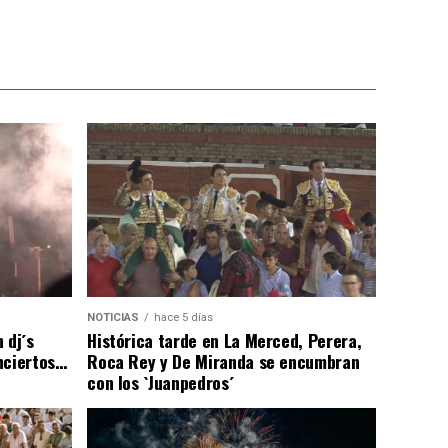
NOTICIAS
hace 5 días
 dj´s
Histórica tarde en La Merced, Perera,
nciertos…
Roca Rey y De Miranda se encumbran
con los `Juanpedros´