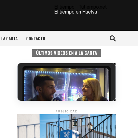
El tiempo - Tutiempo.net
El tiempo en Huelva
A LA CARTA
CONTACTO
ÚLTIMOS VIDEOS EN A LA CARTA
PUBLICIDAD
5º DÍA DE LAS FIESTAS COLOMBINAS
2026
hace 3 días
·
Huelvatv