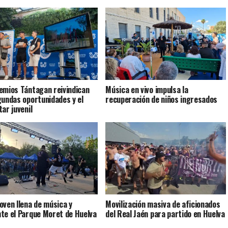
emios Tántagan reivindican
Música en vivo impulsa la
gundas oportunidades y el
recuperación de niños ingresados
ar juvenil
oven llena de música y
Movilización masiva de aficionados
te el Parque Moret de Huelva
del Real Jaén para partido en Huelva