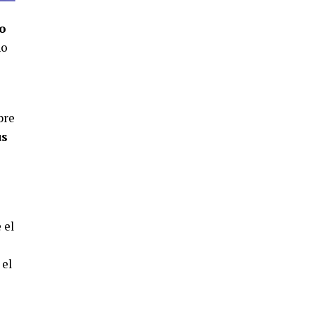
4º DÍA DE LAS FIESTAS COLOMBINAS
2026
o
hace 4 días
·
Huelvatv
no
bre
us
SEXTA CORRIDA DE LAS FIESTAS
COLOMBINAS 2026
 el
hace 2 días
·
Huelvatv
 el