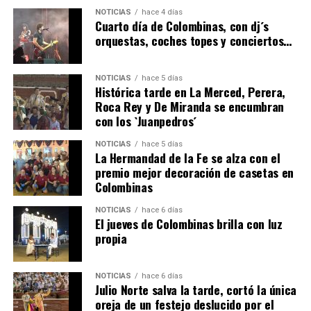
6º DÍA DE LAS FIESTAS COLOMBINAS 2026
NOTICIAS
hace 4 días
hace 2 días
·
Huelvatv
Cuarto día de Colombinas, con dj´s
orquestas, coches topes y conciertos…
NOTICIAS
hace 5 días
Histórica tarde en La Merced, Perera,
Roca Rey y De Miranda se encumbran
con los `Juanpedros´
NOTICIAS
hace 5 días
La Hermandad de la Fe se alza con el
QUINTA CORRIDA DE LAS FIESTAS COLOMBINAS
premio mejor decoración de casetas en
Colombinas
2026
hace 3 días
·
Huelvatv
NOTICIAS
hace 6 días
El jueves de Colombinas brilla con luz
propia
NOTICIAS
hace 6 días
Julio Norte salva la tarde, cortó la única
oreja de un festejo deslucido por el