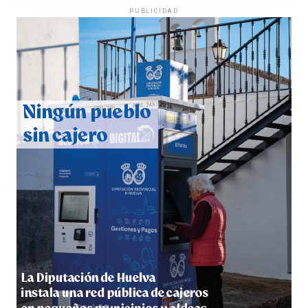
PUBLICIDAD
CUARTA CORRIDA DE LAS FIESTAS COLOMBINAS
2026
hace 4 días
·
Huelvatv
4º DÍA DE LAS FIESTAS COLOMBINAS 2026
hace 4 días
·
Huelvatv