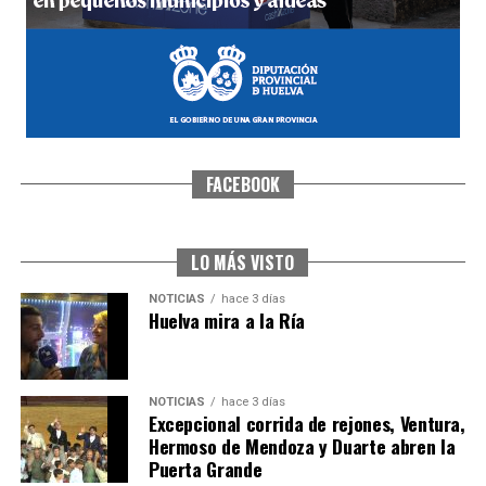
FACEBOOK
SEXTA CORRIDA DE LAS FIESTAS COLOMBINAS
2026
hace 2 días
·
Huelvatv
LO MÁS VISTO
NOTICIAS
hace 3 días
Huelva mira a la Ría
NOTICIAS
hace 3 días
Excepcional corrida de rejones, Ventura,
Hermoso de Mendoza y Duarte abren la
Puerta Grande