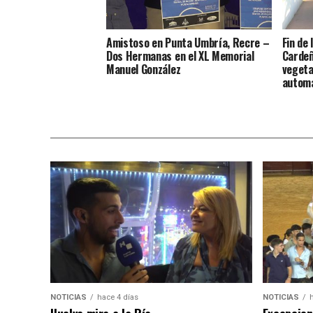
Amistoso en Punta Umbría, Recre –
Fin de 
Dos Hermanas en el XL Memorial
Cardeñ
Manuel González
vegeta
autom
NOTICIAS
hace 4 días
NOTICIAS
Huelva mira a la Ría
Excepcion