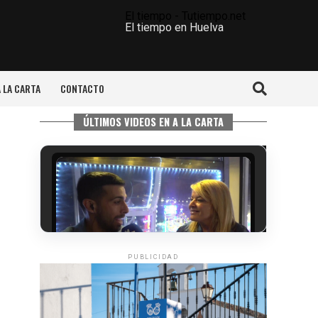
El tiempo - Tutiempo.net
El tiempo en Huelva
A LA CARTA
CONTACTO
ÚLTIMOS VIDEOS EN A LA CARTA
PUBLICIDAD
5º DÍA DE LAS FIESTAS COLOMBINAS
2026
hace 4 días
·
Huelvatv