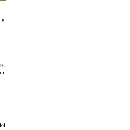
4º DÍA DE LAS FIESTAS COLOMBINAS
2026
hace 5 días
·
Huelvatv
 a
ra
 en
SEXTA CORRIDA DE LAS FIESTAS
COLOMBINAS 2026
hace 3 días
·
Huelvatv
del