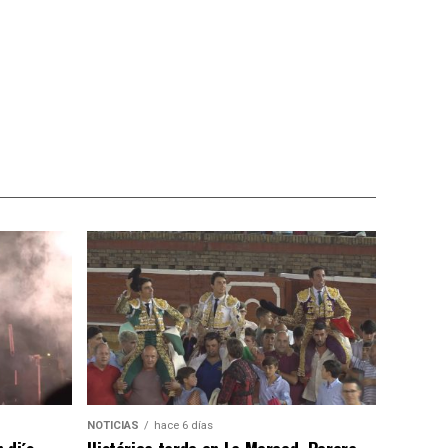
NOTICIAS
hace 6 días
 dj´s
Histórica tarde en La Merced, Perera,