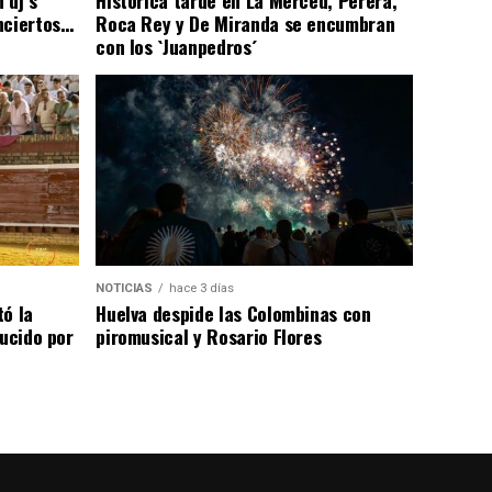
nciertos…
Roca Rey y De Miranda se encumbran
con los `Juanpedros´
NOTICIAS
hace 3 días
tó la
Huelva despide las Colombinas con
lucido por
piromusical y Rosario Flores