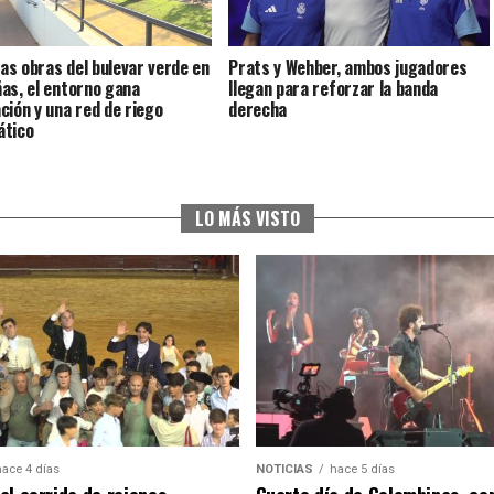
las obras del bulevar verde en
Prats y Wehber, ambos jugadores
as, el entorno gana
llegan para reforzar la banda
ción y una red de riego
derecha
ático
LO MÁS VISTO
hace 4 días
NOTICIAS
hace 5 días
al corrida de rejones,
Cuarto día de Colombinas, con