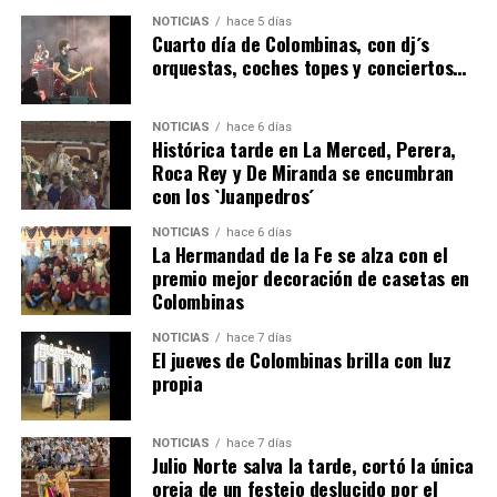
4º DÍA DE LAS FIESTAS COLOMBINAS 2026
NOTICIAS
hace 5 días
hace 5 días
·
Huelvatv
Cuarto día de Colombinas, con dj´s
orquestas, coches topes y conciertos…
NOTICIAS
hace 6 días
Histórica tarde en La Merced, Perera,
Roca Rey y De Miranda se encumbran
con los `Juanpedros´
NOTICIAS
hace 6 días
La Hermandad de la Fe se alza con el
SEXTA CORRIDA DE LAS FIESTAS COLOMBINAS
premio mejor decoración de casetas en
Colombinas
2026
hace 3 días
·
Huelvatv
NOTICIAS
hace 7 días
El jueves de Colombinas brilla con luz
propia
NOTICIAS
hace 7 días
Julio Norte salva la tarde, cortó la única
oreja de un festejo deslucido por el