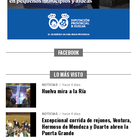
FACEBOOK
CUARTA CORRIDA DE LAS FIESTAS COLOMBINAS
2026
hace 5 días
·
Huelvatv
LO MÁS VISTO
NOTICIAS
hace 4 días
Huelva mira a la Ría
NOTICIAS
hace 4 días
Excepcional corrida de rejones, Ventura,
Hermoso de Mendoza y Duarte abren la
Puerta Grande