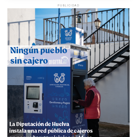
PUBLICIDAD
QUINTA CORRIDA DE LAS FIESTAS COLOMBINAS
2026
hace 4 días
·
Huelvatv
5º DÍA DE LAS FIESTAS COLOMBINAS 2026
hace 4 días
·
Huelvatv