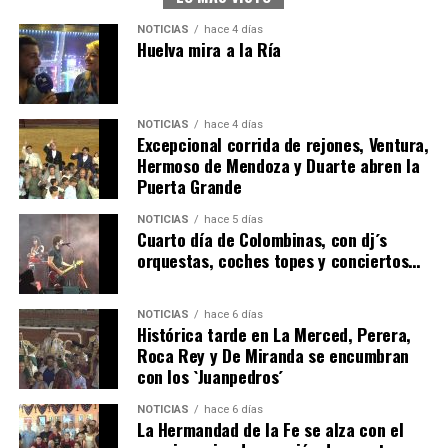
NOTICIAS
hace 4 días
Huelva mira a la Ría
NOTICIAS
hace 4 días
Excepcional corrida de rejones, Ventura,
Hermoso de Mendoza y Duarte abren la
Puerta Grande
4º DÍA DE LAS FIESTAS COLOMBINAS 2026
NOTICIAS
hace 5 días
hace 6 días
·
Huelvatv
Cuarto día de Colombinas, con dj´s
orquestas, coches topes y conciertos…
NOTICIAS
hace 6 días
Histórica tarde en La Merced, Perera,
Roca Rey y De Miranda se encumbran
con los `Juanpedros´
NOTICIAS
hace 6 días
La Hermandad de la Fe se alza con el