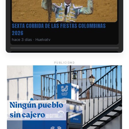
6º DÍA DE LAS FIESTAS COLOMBINAS 2026
hace 4 días
·
Huelvatv
PUBLICIDAD
QUINTA CORRIDA DE LAS FIESTAS COLOMBINAS
2026
hace 4 días
·
Huelvatv