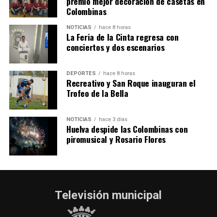
SEXTA CORRIDA DE LAS FIESTAS COLOMBINAS
premio mejor decoración de casetas en
Colombinas
2026
hace 3 días
·
Huelvatv
NOTICIAS
hace 8 horas
La Feria de la Cinta regresa con
conciertos y dos escenarios
DEPORTES
hace 8 horas
Recreativo y San Roque inauguran el
Trofeo de la Bella
NOTICIAS
hace 3 días
Huelva despide las Colombinas con
piromusical y Rosario Flores
Televisión municipal