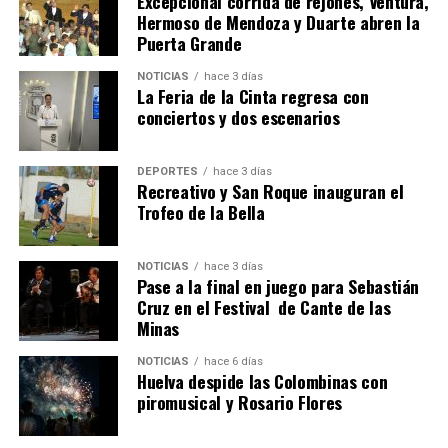
Excepcional corrida de rejones, Ventura,
Hermoso de Mendoza y Duarte abren la
Puerta Grande
6º DÍA DE LAS FIESTAS COLOMBINAS 2026
NOTICIAS
hace 3 días
hace 6 días
·
Huelvatv
La Feria de la Cinta regresa con
conciertos y dos escenarios
DEPORTES
hace 3 días
Recreativo y San Roque inauguran el
Trofeo de la Bella
NOTICIAS
hace 3 días
Pase a la final en juego para Sebastián
QUINTA CORRIDA DE LAS FIESTAS COLOMBINAS
Cruz en el Festival de Cante de las
Minas
2026
hace 7 días
·
Huelvatv
NOTICIAS
hace 6 días
Huelva despide las Colombinas con
piromusical y Rosario Flores