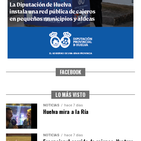
4º DÍA DE LAS FIESTAS COLOMBINAS 2026
hace 1 semana
·
Huelvatv
FACEBOOK
SEXTA CORRIDA DE LAS FIESTAS COLOMBINAS
2026
hace 6 días
·
Huelvatv
LO MÁS VISTO
NOTICIAS
hace 7 días
Huelva mira a la Ría
NOTICIAS
hace 7 días