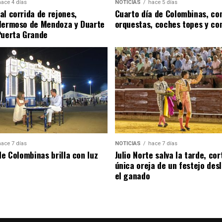
hace 4 días
NOTICIAS
hace 5 días
al corrida de rejones,
Cuarto día de Colombinas, con
Hermoso de Mendoza y Duarte
orquestas, coches topes y co
Puerta Grande
hace 7 días
NOTICIAS
hace 7 días
de Colombinas brilla con luz
Julio Norte salva la tarde, cor
única oreja de un festejo des
el ganado