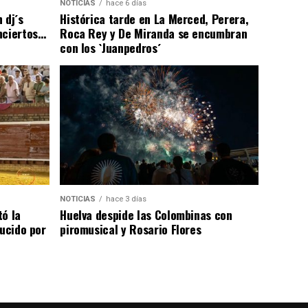
NOTICIAS
hace 6 días
 dj´s
Histórica tarde en La Merced, Perera,
nciertos…
Roca Rey y De Miranda se encumbran
con los `Juanpedros´
NOTICIAS
hace 3 días
tó la
Huelva despide las Colombinas con
lucido por
piromusical y Rosario Flores