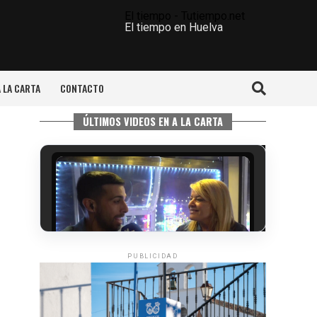
El tiempo - Tutiempo.net
El tiempo en Huelva
A LA CARTA
CONTACTO
ÚLTIMOS VIDEOS EN A LA CARTA
PUBLICIDAD
5º DÍA DE LAS FIESTAS COLOMBINAS
2026
hace 4 días
·
Huelvatv