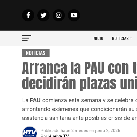
INICIO
NOTICIAS
NOTICIAS
Arranca la PAU con 
decidirán plazas un
La
PAU
comienza esta semana y se celebra 
afrontando exámenes que condicionarán su ac
asistencia sanitaria ante posibles crisis de 
Publicado
hace 2 meses
en
junio 2, 2026
Por
Huelva TV