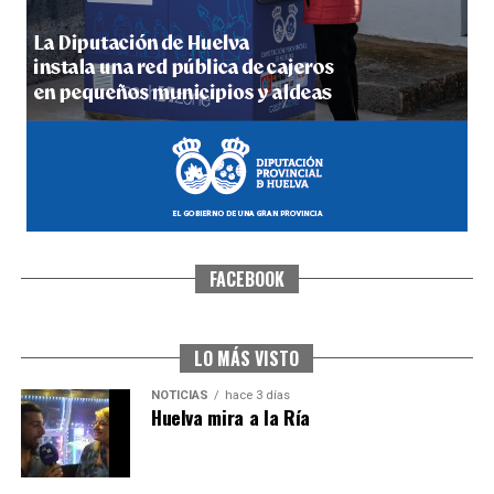
4º DÍA DE LAS FIESTAS COLOMBINAS 2026
hace 4 días
·
Huelvatv
FACEBOOK
SEXTA CORRIDA DE LAS FIESTAS COLOMBINAS
2026
hace 2 días
·
Huelvatv
LO MÁS VISTO
NOTICIAS
hace 3 días
Huelva mira a la Ría