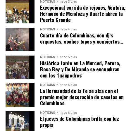
NOTICIAS
hace 3 días
Excepcional corrida de rejones, Ventura,
Hermoso de Mendoza y Duarte abren la
Puerta Grande
6º DÍA DE LAS FIESTAS COLOMBINAS 2026
NOTICIAS
hace 4 días
hace 2 días
·
Huelvatv
Cuarto día de Colombinas, con dj´s
orquestas, coches topes y conciertos…
NOTICIAS
hace 5 días
Histórica tarde en La Merced, Perera,
Roca Rey y De Miranda se encumbran
con los `Juanpedros´
NOTICIAS
hace 5 días
La Hermandad de la Fe se alza con el
QUINTA CORRIDA DE LAS FIESTAS COLOMBINAS
premio mejor decoración de casetas en
Colombinas
2026
hace 3 días
·
Huelvatv
NOTICIAS
hace 6 días
El jueves de Colombinas brilla con luz
propia