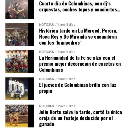
hace 2 días
·
Huelvatv
Cuarto día de Colombinas, con dj´s
orquestas, coches topes y conciertos…
NOTICIAS
hace 5 días
Histórica tarde en La Merced, Perera,
Roca Rey y De Miranda se encumbran
con los `Juanpedros´
NOTICIAS
hace 5 días
La Hermandad de la Fe se alza con el
QUINTA CORRIDA DE LAS FIESTAS COLOMBINAS
premio mejor decoración de casetas en
Colombinas
2026
hace 3 días
·
Huelvatv
NOTICIAS
hace 6 días
El jueves de Colombinas brilla con luz
propia
NOTICIAS
hace 6 días
Julio Norte salva la tarde, cortó la única
oreja de un festejo deslucido por el
ganado