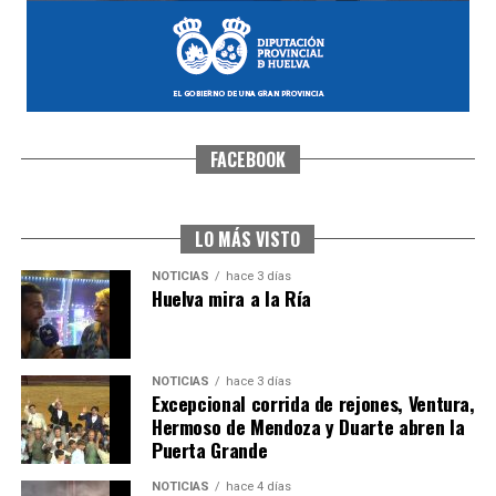
FACEBOOK
SEXTA CORRIDA DE LAS FIESTAS COLOMBINAS
2026
hace 2 días
·
Huelvatv
LO MÁS VISTO
NOTICIAS
hace 3 días
Huelva mira a la Ría
NOTICIAS
hace 3 días
Excepcional corrida de rejones, Ventura,
Hermoso de Mendoza y Duarte abren la
Puerta Grande
6º DÍA DE LAS FIESTAS COLOMBINAS 2026
NOTICIAS
hace 4 días