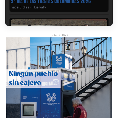
5º DÍA DE LAS FIESTAS COLOMBINAS 2026
hace 5 días
·
Huelvatv
PUBLICIDAD
CUARTA CORRIDA DE LAS FIESTAS COLOMBINAS
2026
hace 6 días
·
Huelvatv