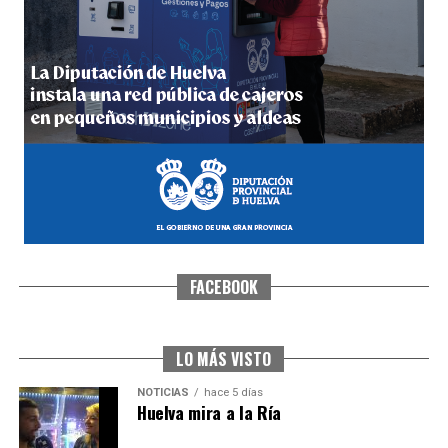
4º DÍA DE LAS FIESTAS COLOMBINAS 2026
hace 6 días
·
Huelvatv
FACEBOOK
SEXTA CORRIDA DE LAS FIESTAS COLOMBINAS
2026
hace 4 días
·
Huelvatv
LO MÁS VISTO
NOTICIAS
hace 5 días
Huelva mira a la Ría