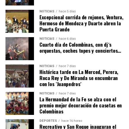
NOTICIAS
hace 5 días
Excepcional corrida de rejones, Ventura,
Hermoso de Mendoza y Duarte abren la
Puerta Grande
6º DÍA DE LAS FIESTAS COLOMBINAS 2026
NOTICIAS
hace 6 días
hace 4 días
·
Huelvatv
Cuarto día de Colombinas, con dj´s
orquestas, coches topes y conciertos…
NOTICIAS
hace 7 días
Histórica tarde en La Merced, Perera,
Roca Rey y De Miranda se encumbran
con los `Juanpedros´
NOTICIAS
hace 7 días
La Hermandad de la Fe se alza con el
QUINTA CORRIDA DE LAS FIESTAS COLOMBINAS
premio mejor decoración de casetas en
Colombinas
2026
hace 5 días
·
Huelvatv
DEPORTES
hace 16 horas
Recreativo y San Roque inauguran el