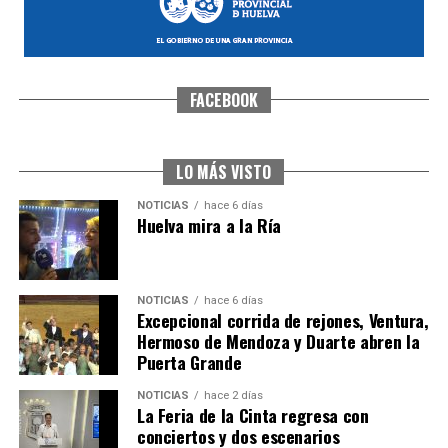
FACEBOOK
SEXTA CORRIDA DE LAS FIESTAS COLOMBINAS
2026
hace 5 días
·
Huelvatv
LO MÁS VISTO
NOTICIAS
hace 6 días
Huelva mira a la Ría
NOTICIAS
hace 6 días
Excepcional corrida de rejones, Ventura,
Hermoso de Mendoza y Duarte abren la
Puerta Grande
6º DÍA DE LAS FIESTAS COLOMBINAS 2026
NOTICIAS
hace 2 días
hace 5 días
·
Huelvatv
La Feria de la Cinta regresa con
conciertos y dos escenarios