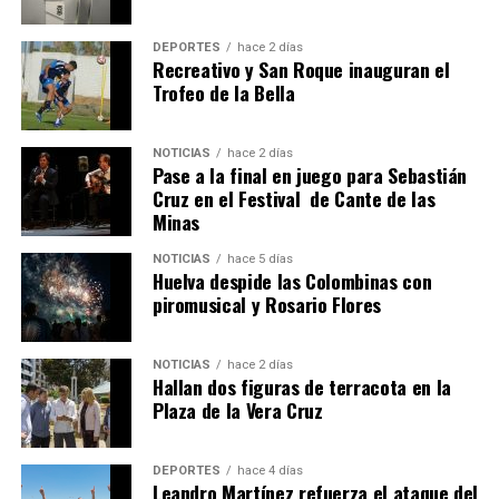
DEPORTES
hace 2 días
Recreativo y San Roque inauguran el
Trofeo de la Bella
NOTICIAS
hace 2 días
Pase a la final en juego para Sebastián
QUINTA CORRIDA DE LAS FIESTAS COLOMBINAS
Cruz en el Festival de Cante de las
Minas
2026
hace 6 días
·
Huelvatv
NOTICIAS
hace 5 días
Huelva despide las Colombinas con
piromusical y Rosario Flores
NOTICIAS
hace 2 días
Hallan dos figuras de terracota en la
Plaza de la Vera Cruz
DEPORTES
hace 4 días
Leandro Martínez refuerza el ataque del