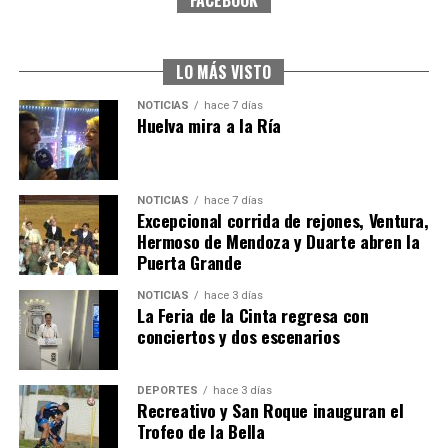
SEXTA CORRIDA DE LAS FIESTAS COLOMBINAS
2026
hace 6 días
·
Huelvatv
LO MÁS VISTO
NOTICIAS
hace 7 días
Huelva mira a la Ría
NOTICIAS
hace 7 días
Excepcional corrida de rejones, Ventura,
Hermoso de Mendoza y Duarte abren la
Puerta Grande
6º DÍA DE LAS FIESTAS COLOMBINAS 2026
NOTICIAS
hace 3 días
hace 6 días
·
Huelvatv
La Feria de la Cinta regresa con
conciertos y dos escenarios
DEPORTES
hace 3 días
Recreativo y San Roque inauguran el
Trofeo de la Bella