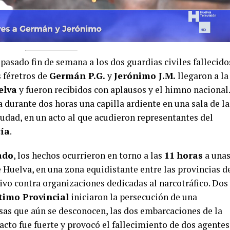
pasado fin de semana a los dos guardias civiles fallecido
 féretros de
Germán P.G.
y
Jerónimo J.M.
llegaron a la
elva
y fueron recibidos con aplausos y el himno nacional.
a durante dos horas una capilla ardiente en una sala de la
iudad, en un acto al que acudieron representantes del
cía
.
ado
, los hechos ocurrieron en torno a las
11 horas
a una
e Huelva, en una zona equidistante entre las provincias d
ivo contra organizaciones dedicadas al narcotráfico. Dos
timo Provincial
iniciaron la persecución de una
usas que aún se desconocen, las dos embarcaciones de la
acto fue fuerte y provocó el fallecimiento de dos agentes