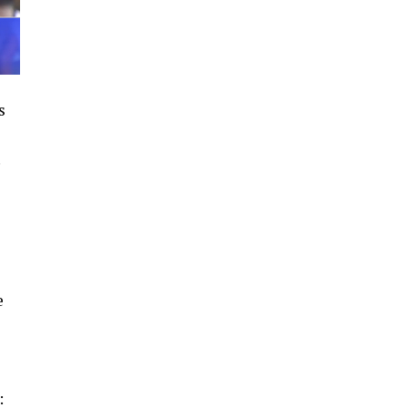
4º DÍA DE LAS FIESTAS COLOMBINAS
2026
hace 7 días
·
Huelvatv
s
SEXTA CORRIDA DE LAS FIESTAS
COLOMBINAS 2026
s
hace 4 días
·
Huelvatv
e
: