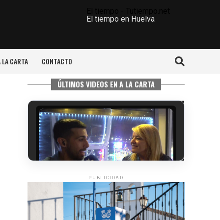
El tiempo - Tutiempo.net
El tiempo en Huelva
A LA CARTA
CONTACTO
ÚLTIMOS VIDEOS EN A LA CARTA
PUBLICIDAD
5º DÍA DE LAS FIESTAS COLOMBINAS
2026
hace 5 días
·
Huelvatv