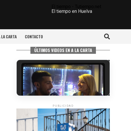
El tiempo - Tutiempo.net
El tiempo en Huelva
A LA CARTA
CONTACTO
ÚLTIMOS VIDEOS EN A LA CARTA
PUBLICIDAD
5º DÍA DE LAS FIESTAS COLOMBINAS
2026
hace 5 días
·
Huelvatv