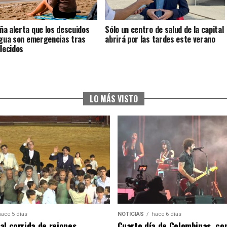
a alerta que los descuidos
Sólo un centro de salud de la capital
agua son emergencias tras
abrirá por las tardes este verano
llecidos
LO MÁS VISTO
hace 5 días
NOTICIAS
hace 6 días
al corrida de rejones,
Cuarto día de Colombinas, con