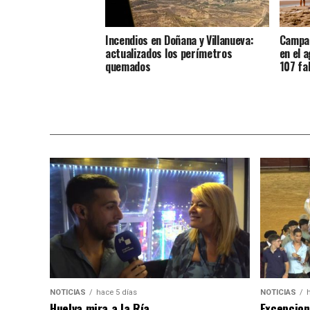
Incendios en Doñana y Villanueva:
Campañ
actualizados los perímetros
en el 
quemados
107 fa
NOTICIAS
hace 5 días
NOTICIAS
Huelva mira a la Ría
Excepcion