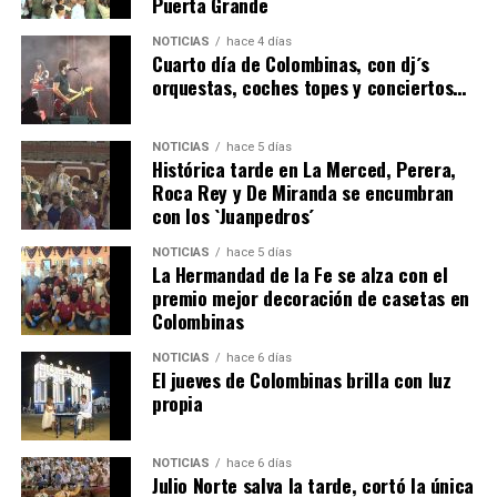
Puerta Grande
6º DÍA DE LAS FIESTAS COLOMBINAS 2026
NOTICIAS
hace 4 días
hace 2 días
·
Huelvatv
Cuarto día de Colombinas, con dj´s
orquestas, coches topes y conciertos…
NOTICIAS
hace 5 días
Histórica tarde en La Merced, Perera,
Roca Rey y De Miranda se encumbran
con los `Juanpedros´
NOTICIAS
hace 5 días
La Hermandad de la Fe se alza con el
QUINTA CORRIDA DE LAS FIESTAS COLOMBINAS
premio mejor decoración de casetas en
Colombinas
2026
hace 3 días
·
Huelvatv
NOTICIAS
hace 6 días
El jueves de Colombinas brilla con luz
propia
NOTICIAS
hace 6 días
Julio Norte salva la tarde, cortó la única