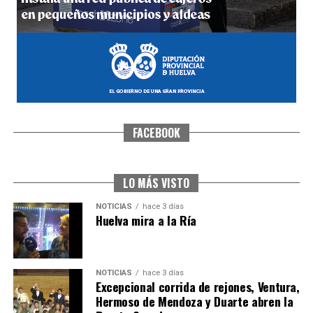
FACEBOOK
SEXTA CORRIDA DE LAS FIESTAS COLOMBINAS
2026
hace 2 días
·
Huelvatv
LO MÁS VISTO
NOTICIAS
hace 3 días
Huelva mira a la Ría
NOTICIAS
hace 3 días
Excepcional corrida de rejones, Ventura,
Hermoso de Mendoza y Duarte abren la