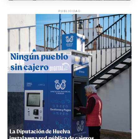
PUBLICIDAD
CUARTA CORRIDA DE LAS FIESTAS COLOMBINAS
2026
hace 4 días
·
Huelvatv
4º DÍA DE LAS FIESTAS COLOMBINAS 2026
hace 4 días
·
Huelvatv