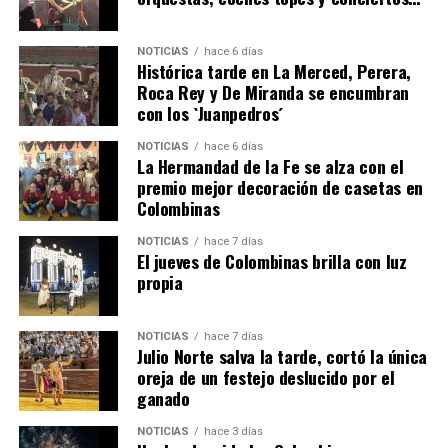
NOTICIAS
hace 6 días
Histórica tarde en La Merced, Perera,
Roca Rey y De Miranda se encumbran
con los `Juanpedros´
NOTICIAS
hace 6 días
La Hermandad de la Fe se alza con el
QUINTA CORRIDA DE LAS FIESTAS COLOMBINAS
premio mejor decoración de casetas en
Colombinas
2026
hace 3 días
·
Huelvatv
NOTICIAS
hace 7 días
El jueves de Colombinas brilla con luz
propia
NOTICIAS
hace 7 días
Julio Norte salva la tarde, cortó la única
oreja de un festejo deslucido por el
ganado
NOTICIAS
hace 3 días