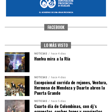
FACEBOOK
SEXTA CORRIDA DE LAS FIESTAS COLOMBINAS
2026
hace 3 días
·
Huelvatv
LO MÁS VISTO
NOTICIAS
hace 4 días
Huelva mira a la Ría
NOTICIAS
hace 4 días
Excepcional corrida de rejones, Ventura,
Hermoso de Mendoza y Duarte abren la
Puerta Grande
6º DÍA DE LAS FIESTAS COLOMBINAS 2026
NOTICIAS
hace 5 días
hace 3 días
·
Huelvatv
Cuarto día de Colombinas, con dj´s
orquestas, coches topes y conciertos…