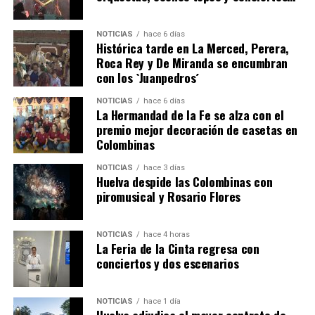
NOTICIAS
hace 6 días
Histórica tarde en La Merced, Perera,
Roca Rey y De Miranda se encumbran
con los `Juanpedros´
NOTICIAS
hace 6 días
La Hermandad de la Fe se alza con el
QUINTA CORRIDA DE LAS FIESTAS COLOMBINAS
premio mejor decoración de casetas en
Colombinas
2026
hace 4 días
·
Huelvatv
NOTICIAS
hace 3 días
Huelva despide las Colombinas con
piromusical y Rosario Flores
NOTICIAS
hace 4 horas
La Feria de la Cinta regresa con
conciertos y dos escenarios
NOTICIAS
hace 1 día
Huelva adjudica el mayor contrato de