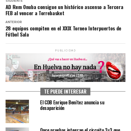
SIGUIENTE
AD Rem Onuba consigue un histórico ascenso a Tercera
FEB al vencer a Torrebasket
ANTERIOR
28 equipos compiten en el XXIX Torneo Interpuertos de
Fútbol Sala
PUBLICIDAD
TE PUEDE INTERESAR
El CDB Enrique Benítez anuncia su
desaparición
Once pruebas integran el circuito 3×3 que