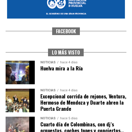
FACEBOOK
SEXTA CORRIDA DE LAS FIESTAS COLOMBINAS
2026
hace 3 días
·
Huelvatv
LO MÁS VISTO
NOTICIAS
hace 4 días
Huelva mira a la Ría
NOTICIAS
hace 4 días
Excepcional corrida de rejones, Ventura,
Hermoso de Mendoza y Duarte abren la
Puerta Grande
6º DÍA DE LAS FIESTAS COLOMBINAS 2026
NOTICIAS
hace 5 días
hace 3 días
·
Huelvatv
Cuarto día de Colombinas, con dj´s
orquestas, coches topes y conciertos…