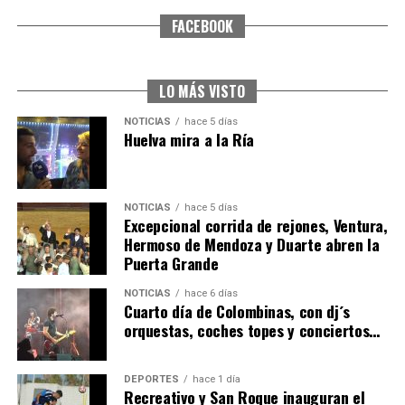
FACEBOOK
SEXTA CORRIDA DE LAS FIESTAS COLOMBINAS
2026
hace 4 días
·
Huelvatv
LO MÁS VISTO
NOTICIAS
hace 5 días
Huelva mira a la Ría
NOTICIAS
hace 5 días
Excepcional corrida de rejones, Ventura,
Hermoso de Mendoza y Duarte abren la
Puerta Grande
6º DÍA DE LAS FIESTAS COLOMBINAS 2026
NOTICIAS
hace 6 días
hace 5 días
·
Huelvatv
Cuarto día de Colombinas, con dj´s
orquestas, coches topes y conciertos…
DEPORTES
hace 1 día
Recreativo y San Roque inauguran el