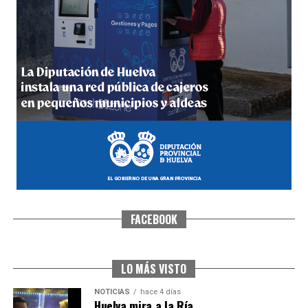
4º DÍA DE LAS FIESTAS COLOMBINAS 2026
hace 5 días
·
Huelvatv
FACEBOOK
SEXTA CORRIDA DE LAS FIESTAS COLOMBINAS
2026
hace 3 días
·
Huelvatv
LO MÁS VISTO
NOTICIAS
hace 4 días
Huelva mira a la Ría