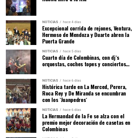
NOTICIAS
hace 4 días
Excepcional corrida de rejones, Ventura,
Hermoso de Mendoza y Duarte abren la
Puerta Grande
6º DÍA DE LAS FIESTAS COLOMBINAS 2026
NOTICIAS
hace 5 días
hace 3 días
·
Huelvatv
Cuarto día de Colombinas, con dj´s
orquestas, coches topes y conciertos…
NOTICIAS
hace 6 días
Histórica tarde en La Merced, Perera,
Roca Rey y De Miranda se encumbran
con los `Juanpedros´
NOTICIAS
hace 6 días
La Hermandad de la Fe se alza con el
QUINTA CORRIDA DE LAS FIESTAS COLOMBINAS
premio mejor decoración de casetas en
Colombinas
2026
hace 4 días
·
Huelvatv