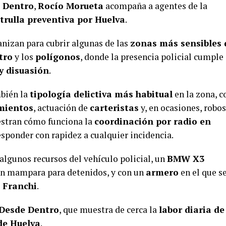
 Dentro
,
Rocío Morueta
acompaña a agentes de la
trulla preventiva por Huelva
.
nizan para cubrir algunas de las
zonas más sensibles 
tro
y los
polígonos
, donde la presencia policial cumple
y disuasión
.
mbién la
tipología delictiva más habitual
en la zona, c
imientos
, actuación de
carteristas
y, en ocasiones, robos
stran cómo funciona la
coordinación por radio en
esponder con rapidez a cualquier incidencia.
algunos recursos del vehículo policial, un
BMW X3
sin mampara para detenidos, y con un
armero
en el que s
 Franchi
.
Desde Dentro
, que muestra de cerca la
labor diaria de
 de Huelva
.