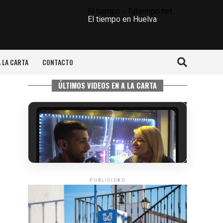
El tiempo - Tutiempo.net
El tiempo en Huelva
A LA CARTA
CONTACTO
ÚLTIMOS VIDEOS EN A LA CARTA
PUBLICIDAD
5º DÍA DE LAS FIESTAS COLOMBINAS
2026
hace 5 días
·
Huelvatv