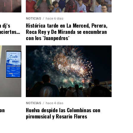
NOTICIAS
hace 6 días
 dj´s
Histórica tarde en La Merced, Perera,
nciertos…
Roca Rey y De Miranda se encumbran
con los `Juanpedros´
NOTICIAS
hace 4 días
con
Huelva despide las Colombinas con
piromusical y Rosario Flores