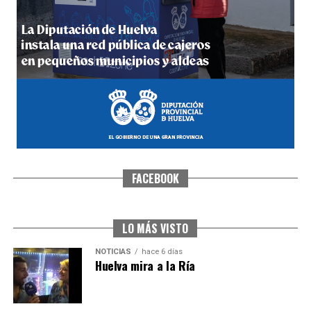
4º DÍA DE LAS FIESTAS COLOMBINAS 2026
hace 1 semana
·
Huelvatv
FACEBOOK
SEXTA CORRIDA DE LAS FIESTAS COLOMBINAS
2026
hace 5 días
·
Huelvatv
LO MÁS VISTO
NOTICIAS
hace 6 días
Huelva mira a la Ría