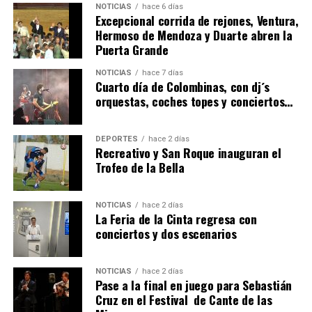
NOTICIAS
hace 6 días
Excepcional corrida de rejones, Ventura,
Hermoso de Mendoza y Duarte abren la
Puerta Grande
6º DÍA DE LAS FIESTAS COLOMBINAS 2026
NOTICIAS
hace 7 días
hace 5 días
·
Huelvatv
Cuarto día de Colombinas, con dj´s
orquestas, coches topes y conciertos…
DEPORTES
hace 2 días
Recreativo y San Roque inauguran el
Trofeo de la Bella
NOTICIAS
hace 2 días
La Feria de la Cinta regresa con
QUINTA CORRIDA DE LAS FIESTAS COLOMBINAS
conciertos y dos escenarios
2026
hace 6 días
·
Huelvatv
NOTICIAS
hace 2 días
Pase a la final en juego para Sebastián
Cruz en el Festival de Cante de las