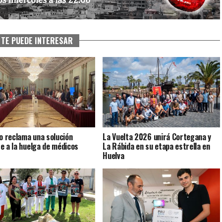
TE PUEDE INTERESAR
no reclama una solución
La Vuelta 2026 unirá Cortegana y
e a la huelga de médicos
La Rábida en su etapa estrella en
Huelva