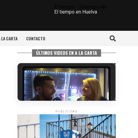
El tiempo - Tutiempo.net
El tiempo en Huelva
A LA CARTA
CONTACTO
ÚLTIMOS VIDEOS EN A LA CARTA
PUBLICIDAD
5º DÍA DE LAS FIESTAS COLOMBINAS
2026
hace 4 días
·
Huelvatv