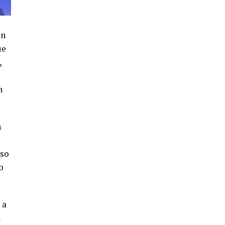
4º DÍA DE LAS FIESTAS COLOMBINAS
2026
hace 5 días
·
Huelvatv
un
ue
,
n
n
SEXTA CORRIDA DE LAS FIESTAS
COLOMBINAS 2026
so
hace 3 días
·
Huelvatv
o
 a
n