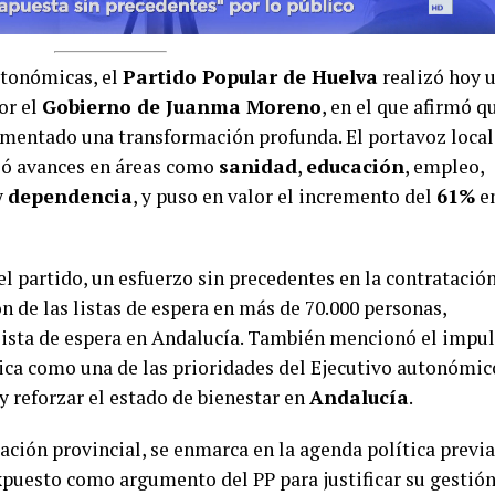
utonómicas, el
Partido Popular de Huelva
realizó hoy 
or el
Gobierno de Juanma Moreno
, en el que afirmó q
mentado una transformación profunda. El portavoz local
aló avances en áreas como
sanidad
,
educación
, empleo,
y
dependencia
, y puso en valor el incremento del
61%
e
l partido, un esfuerzo sin precedentes en la contratació
ón de las listas de espera en más de 70.000 personas,
ista de espera en Andalucía.
También mencionó el impul
lica como una de las prioridades del Ejecutivo autonómic
y reforzar el estado de bienestar en
Andalucía
.
ación provincial, se enmarca en la agenda política previa
puesto como argumento del PP para justificar su gestió