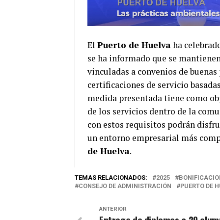
El
Puerto de Huelva
ha celebrado
se ha informado que se mantienen 
vinculadas a convenios de buenas 
certificaciones de servicio basadas
medida presentada tiene como obje
de los servicios dentro de la com
con estos requisitos podrán disfru
un entorno empresarial más compr
de Huelva
.
TEMAS RELACIONADOS:
2025
BONIFICACIO
CONSEJO DE ADMINISTRACIÓN
PUERTO DE 
ANTERIOR
Entrega de diplomas a 29 alum