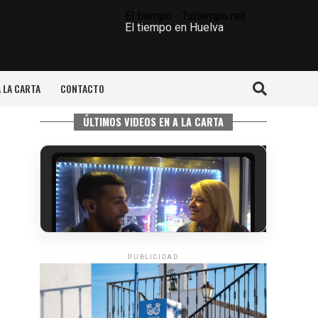
El tiempo - Tutiempo.net
El tiempo en Huelva
A LA CARTA
CONTACTO
ÚLTIMOS VIDEOS EN A LA CARTA
PUBLICIDAD
5º DÍA DE LAS FIESTAS COLOMBINAS
2026
hace 5 días
·
Huelvatv