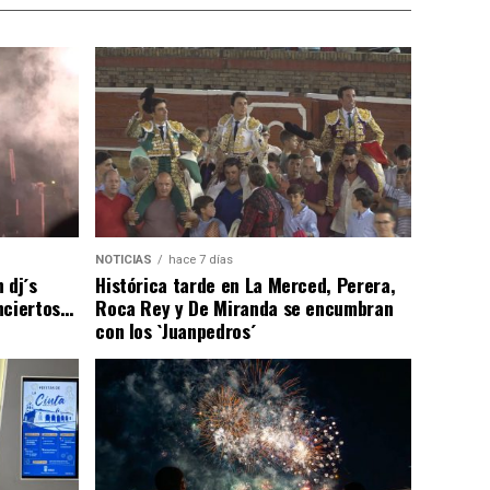
NOTICIAS
hace 7 días
 dj´s
Histórica tarde en La Merced, Perera,
nciertos…
Roca Rey y De Miranda se encumbran
con los `Juanpedros´