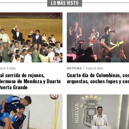
LO MÁS VISTO
hace 5 días
NOTICIAS
hace 6 días
al corrida de rejones,
Cuarto día de Colombinas, con
Hermoso de Mendoza y Duarte
orquestas, coches topes y co
Puerta Grande