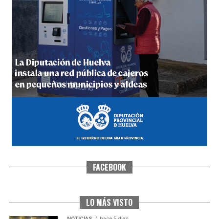
4º DÍA DE LAS FIESTAS COLOMBINAS 2026
hace 6 días
·
Huelvatv
FACEBOOK
SEXTA CORRIDA DE LAS FIESTAS COLOMBINAS
2026
hace 4 días
·
Huelvatv
LO MÁS VISTO
NOTICIAS
hace 5 días