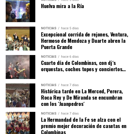
Huelva mira a la Ría
NOTICIAS
hace 5 días
Excepcional corrida de rejones, Ventura,
Hermoso de Mendoza y Duarte abren la
Puerta Grande
6º DÍA DE LAS FIESTAS COLOMBINAS 2026
NOTICIAS
hace 6 días
hace 4 días
·
Huelvatv
Cuarto día de Colombinas, con dj´s
orquestas, coches topes y conciertos…
NOTICIAS
hace 7 días
Histórica tarde en La Merced, Perera,
Roca Rey y De Miranda se encumbran
con los `Juanpedros´
NOTICIAS
hace 7 días
La Hermandad de la Fe se alza con el
QUINTA CORRIDA DE LAS FIESTAS COLOMBINAS
premio mejor decoración de casetas en
Colombinas
2026