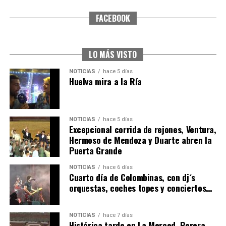
FACEBOOK
SEXTA CORRIDA DE LAS FIESTAS COLOMBINAS
2026
hace 4 días
·
Huelvatv
LO MÁS VISTO
NOTICIAS
hace 5 días
Huelva mira a la Ría
NOTICIAS
hace 5 días
Excepcional corrida de rejones, Ventura,
Hermoso de Mendoza y Duarte abren la
Puerta Grande
6º DÍA DE LAS FIESTAS COLOMBINAS 2026
NOTICIAS
hace 6 días
hace 4 días
·
Huelvatv
Cuarto día de Colombinas, con dj´s
orquestas, coches topes y conciertos…
NOTICIAS
hace 7 días
Histórica tarde en La Merced, Perera,