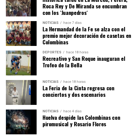
Roca Rey y De Miranda se encumbran
con los `Juanpedros´
NOTICIAS
hace 7 días
La Hermandad de la Fe se alza con el
QUINTA CORRIDA DE LAS FIESTAS COLOMBINAS
premio mejor decoración de casetas en
Colombinas
2026
hace 5 días
·
Huelvatv
DEPORTES
hace 18 horas
Recreativo y San Roque inauguran el
Trofeo de la Bella
NOTICIAS
hace 18 horas
La Feria de la Cinta regresa con
conciertos y dos escenarios
NOTICIAS
hace 4 días
Huelva despide las Colombinas con
piromusical y Rosario Flores