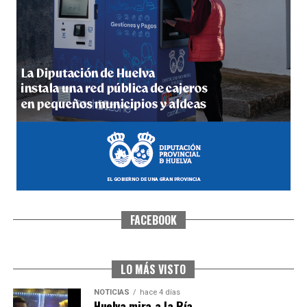
4º DÍA DE LAS FIESTAS COLOMBINAS 2026
hace 5 días
·
Huelvatv
FACEBOOK
SEXTA CORRIDA DE LAS FIESTAS COLOMBINAS
2026
hace 3 días
·
Huelvatv
LO MÁS VISTO
NOTICIAS
hace 4 días
Huelva mira a la Ría