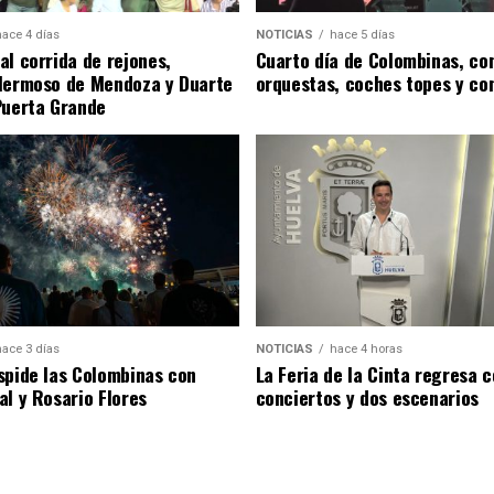
hace 4 días
NOTICIAS
hace 5 días
al corrida de rejones,
Cuarto día de Colombinas, con
Hermoso de Mendoza y Duarte
orquestas, coches topes y co
Puerta Grande
hace 3 días
NOTICIAS
hace 4 horas
spide las Colombinas con
La Feria de la Cinta regresa 
al y Rosario Flores
conciertos y dos escenarios