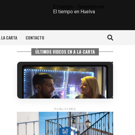
El tiempo - Tutiempo.net
El tiempo en Huelva
A LA CARTA
CONTACTO
ÚLTIMOS VIDEOS EN A LA CARTA
PUBLICIDAD
5º DÍA DE LAS FIESTAS COLOMBINAS
2026
hace 4 días
·
Huelvatv