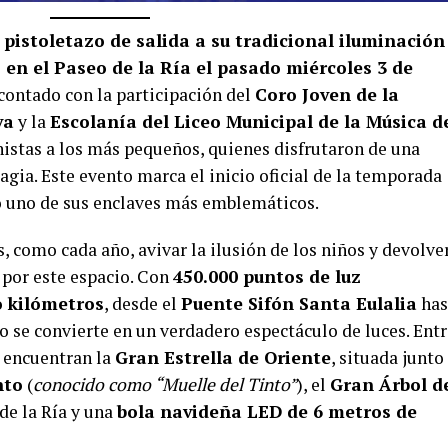
 pistoletazo de salida a su tradicional iluminación
en el Paseo de la Ría el pasado miércoles 3 de
contado con la participación del
Coro Joven de la
va
y la
Escolanía del Liceo Municipal de la Música d
istas a los más pequeños, quienes disfrutaron de una
gia. Este evento marca el inicio oficial de la temporada
o uno de sus enclaves más emblemáticos.
, como cada año, avivar la ilusión de los niños y devolver
 por este espacio. Con
450.000 puntos de luz
o kilómetros
, desde el
Puente Sifón Santa Eulalia
has
to se convierte en un verdadero espectáculo de luces. Ent
e encuentran la
Gran Estrella de Oriente
, situada junto
nto
(
conocido como “Muelle del Tinto”
), el
Gran Árbol d
de la Ría y una
bola navideña LED de 6 metros de