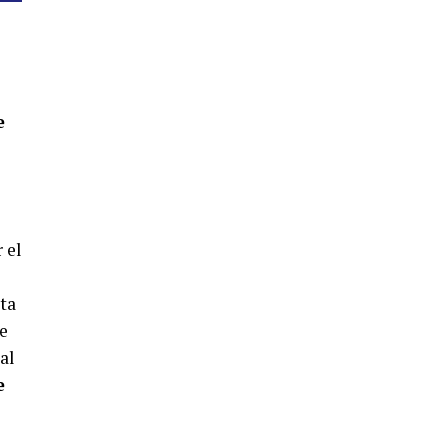
4º DÍA DE LAS FIESTAS COLOMBINAS
2026
hace 5 días
·
Huelvatv
e
 el
SEXTA CORRIDA DE LAS FIESTAS
COLOMBINAS 2026
ta
hace 3 días
·
Huelvatv
re
 al
e