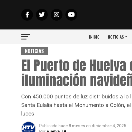
INICIO
NOTICIAS
NOTICIAS
El Puerto de Huelva
iluminación navide
Con 450.000 puntos de luz distribuidos a lo 
Santa Eulalia hasta el Monumento a Colón, e
luces
Publicado
hace 8 meses
en
diciembre 4, 2025
Por
Huelva TV