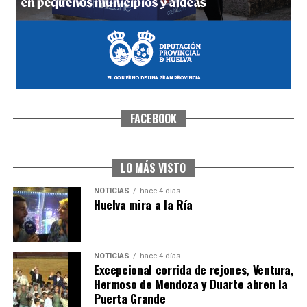
FACEBOOK
SEXTA CORRIDA DE LAS FIESTAS COLOMBINAS
2026
hace 3 días
·
Huelvatv
LO MÁS VISTO
NOTICIAS
hace 4 días
Huelva mira a la Ría
NOTICIAS
hace 4 días
Excepcional corrida de rejones, Ventura,
Hermoso de Mendoza y Duarte abren la
Puerta Grande