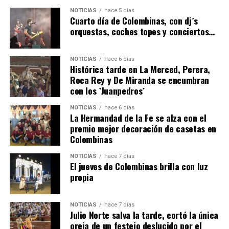
6º DÍA DE LAS FIESTAS COLOMBINAS 2026
NOTICIAS
hace 5 días
hace 3 días
·
Huelvatv
Cuarto día de Colombinas, con dj´s
orquestas, coches topes y conciertos…
NOTICIAS
hace 6 días
Histórica tarde en La Merced, Perera,
Roca Rey y De Miranda se encumbran
con los `Juanpedros´
NOTICIAS
hace 6 días
La Hermandad de la Fe se alza con el
QUINTA CORRIDA DE LAS FIESTAS COLOMBINAS
premio mejor decoración de casetas en
Colombinas
2026
hace 4 días
·
Huelvatv
NOTICIAS
hace 7 días
El jueves de Colombinas brilla con luz
propia
NOTICIAS
hace 7 días
Julio Norte salva la tarde, cortó la única
oreja de un festejo deslucido por el