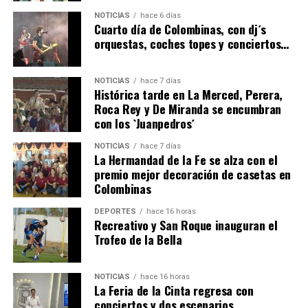
6º DÍA DE LAS FIESTAS COLOMBINAS 2026
NOTICIAS
hace 6 días
hace 4 días
·
Huelvatv
Cuarto día de Colombinas, con dj´s
orquestas, coches topes y conciertos…
NOTICIAS
hace 7 días
Histórica tarde en La Merced, Perera,
Roca Rey y De Miranda se encumbran
con los `Juanpedros´
NOTICIAS
hace 7 días
La Hermandad de la Fe se alza con el
QUINTA CORRIDA DE LAS FIESTAS COLOMBINAS
premio mejor decoración de casetas en
Colombinas
2026
hace 5 días
·
Huelvatv
DEPORTES
hace 16 horas
Recreativo y San Roque inauguran el
Trofeo de la Bella
NOTICIAS
hace 16 horas
La Feria de la Cinta regresa con
conciertos y dos escenarios