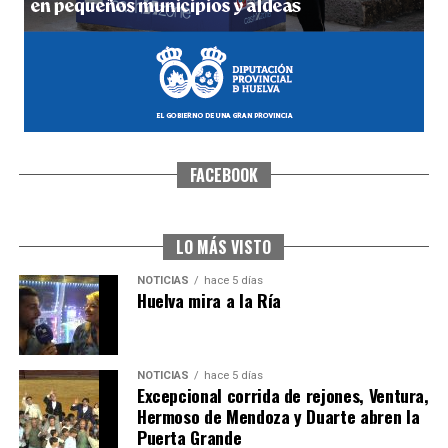
FACEBOOK
SEXTA CORRIDA DE LAS FIESTAS COLOMBINAS
2026
hace 4 días
·
Huelvatv
LO MÁS VISTO
NOTICIAS
hace 5 días
Huelva mira a la Ría
NOTICIAS
hace 5 días
Excepcional corrida de rejones, Ventura,
Hermoso de Mendoza y Duarte abren la
Puerta Grande