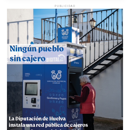
PUBLICIDAD
CUARTA CORRIDA DE LAS FIESTAS COLOMBINAS
2026
hace 6 días
·
Huelvatv
4º DÍA DE LAS FIESTAS COLOMBINAS 2026
hace 6 días
·
Huelvatv