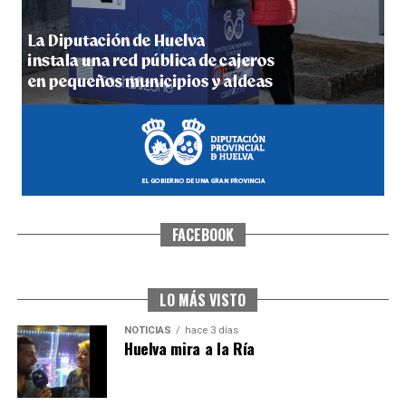
4º DÍA DE LAS FIESTAS COLOMBINAS 2026
hace 4 días
·
Huelvatv
FACEBOOK
SEXTA CORRIDA DE LAS FIESTAS COLOMBINAS
2026
hace 2 días
·
Huelvatv
LO MÁS VISTO
NOTICIAS
hace 3 días
Huelva mira a la Ría