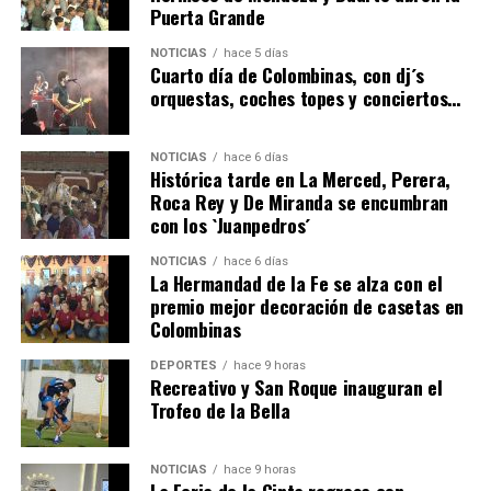
Puerta Grande
4º DÍA DE LAS FIESTAS COLOMBINAS 2026
NOTICIAS
hace 5 días
hace 6 días
·
Huelvatv
Cuarto día de Colombinas, con dj´s
orquestas, coches topes y conciertos…
NOTICIAS
hace 6 días
Histórica tarde en La Merced, Perera,
Roca Rey y De Miranda se encumbran
con los `Juanpedros´
NOTICIAS
hace 6 días
La Hermandad de la Fe se alza con el
SEXTA CORRIDA DE LAS FIESTAS COLOMBINAS
premio mejor decoración de casetas en
Colombinas
2026
hace 3 días
·
Huelvatv
DEPORTES
hace 9 horas
Recreativo y San Roque inauguran el
Trofeo de la Bella
NOTICIAS
hace 9 horas