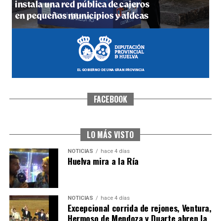
hace 5 días
·
Huelvatv
FACEBOOK
CUARTA CORRIDA DE LAS FIESTAS COLOMBINAS
2026
hace 5 días
·
Huelvatv
LO MÁS VISTO
NOTICIAS
hace 4 días
Huelva mira a la Ría
NOTICIAS
hace 4 días
Excepcional corrida de rejones, Ventura,
Hermoso de Mendoza y Duarte abren la