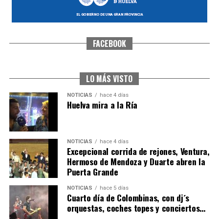
FACEBOOK
SEXTA CORRIDA DE LAS FIESTAS COLOMBINAS
2026
hace 3 días
·
Huelvatv
LO MÁS VISTO
NOTICIAS
hace 4 días
Huelva mira a la Ría
NOTICIAS
hace 4 días
Excepcional corrida de rejones, Ventura,
Hermoso de Mendoza y Duarte abren la
Puerta Grande
6º DÍA DE LAS FIESTAS COLOMBINAS 2026
NOTICIAS
hace 5 días
hace 4 días
·
Huelvatv
Cuarto día de Colombinas, con dj´s
orquestas, coches topes y conciertos…