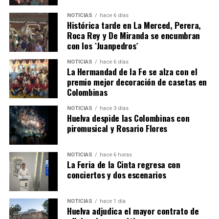
NOTICIAS
hace 6 días
Histórica tarde en La Merced, Perera,
Roca Rey y De Miranda se encumbran
con los `Juanpedros´
NOTICIAS
hace 6 días
La Hermandad de la Fe se alza con el
QUINTA CORRIDA DE LAS FIESTAS COLOMBINAS
premio mejor decoración de casetas en
Colombinas
2026
hace 4 días
·
Huelvatv
NOTICIAS
hace 3 días
Huelva despide las Colombinas con
piromusical y Rosario Flores
NOTICIAS
hace 6 horas
La Feria de la Cinta regresa con
conciertos y dos escenarios
NOTICIAS
hace 1 día
Huelva adjudica el mayor contrato de