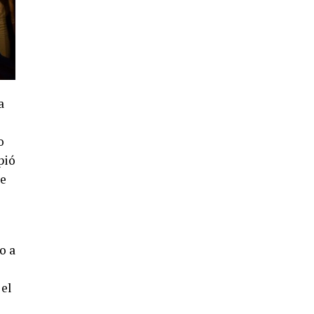
a
o
pió
ue
o a
 el