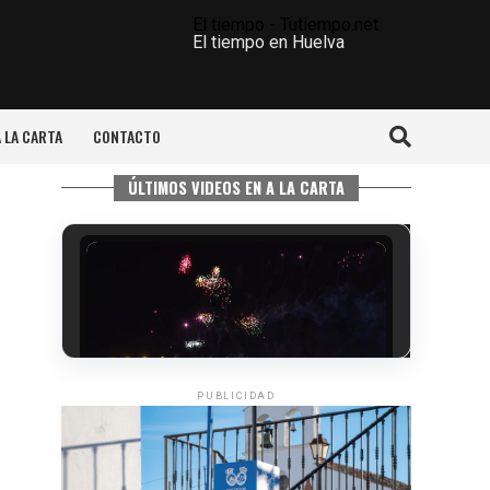
El tiempo - Tutiempo.net
El tiempo en Huelva
A LA CARTA
CONTACTO
ÚLTIMOS VIDEOS EN A LA CARTA
PUBLICIDAD
6º DÍA DE LAS FIESTAS COLOMBINAS
2026
hace 2 días
·
Huelvatv