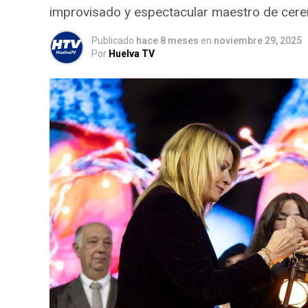
improvisado y espectacular maestro de cer
Publicado
hace 8 meses
en
noviembre 29, 2025
Por
Huelva TV