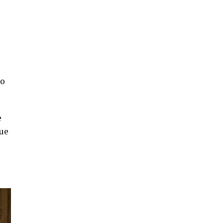
mo
e
que