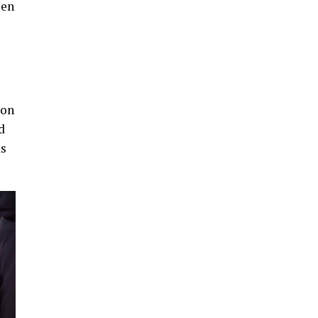
 en
4º DÍA DE LAS FIESTAS COLOMBINAS
2026
hace 4 días
·
Huelvatv
con
d
as
SEXTA CORRIDA DE LAS FIESTAS
COLOMBINAS 2026
hace 2 días
·
Huelvatv