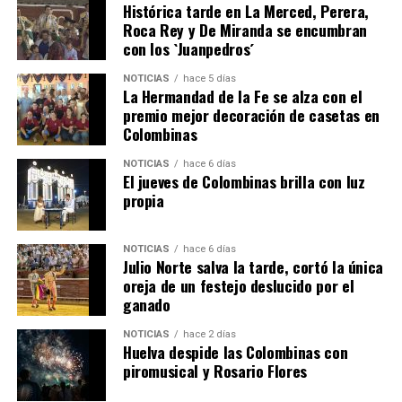
Histórica tarde en La Merced, Perera,
Roca Rey y De Miranda se encumbran
con los `Juanpedros´
NOTICIAS
hace 5 días
La Hermandad de la Fe se alza con el
QUINTA CORRIDA DE LAS FIESTAS COLOMBINAS
premio mejor decoración de casetas en
Colombinas
2026
hace 3 días
·
Huelvatv
NOTICIAS
hace 6 días
El jueves de Colombinas brilla con luz
propia
NOTICIAS
hace 6 días
Julio Norte salva la tarde, cortó la única
oreja de un festejo deslucido por el
ganado
NOTICIAS
hace 2 días
Huelva despide las Colombinas con
piromusical y Rosario Flores