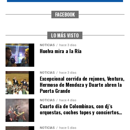
FACEBOOK
SEXTA CORRIDA DE LAS FIESTAS COLOMBINAS
2026
hace 2 días
·
Huelvatv
LO MÁS VISTO
NOTICIAS
hace 3 días
Huelva mira a la Ría
NOTICIAS
hace 3 días
Excepcional corrida de rejones, Ventura,
Hermoso de Mendoza y Duarte abren la
Puerta Grande
6º DÍA DE LAS FIESTAS COLOMBINAS 2026
NOTICIAS
hace 4 días
hace 2 días
·
Huelvatv
Cuarto día de Colombinas, con dj´s
orquestas, coches topes y conciertos…
NOTICIAS
hace 5 días