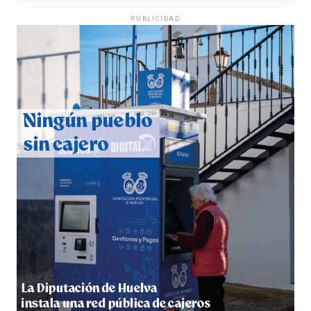
PUBLICIDAD
QUINTA CORRIDA DE LAS FIESTAS COLOMBINAS
2026
hace 3 días
·
Huelvatv
5º DÍA DE LAS FIESTAS COLOMBINAS 2026
hace 3 días
·
Huelvatv