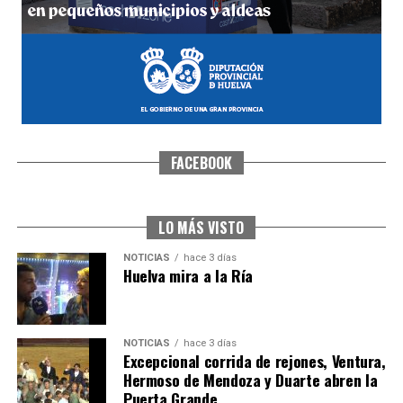
FACEBOOK
CUARTA CORRIDA DE LAS FIESTAS COLOMBINAS
2026
hace 4 días
·
Huelvatv
LO MÁS VISTO
NOTICIAS
hace 3 días
Huelva mira a la Ría
NOTICIAS
hace 3 días
Excepcional corrida de rejones, Ventura,
Hermoso de Mendoza y Duarte abren la
Puerta Grande