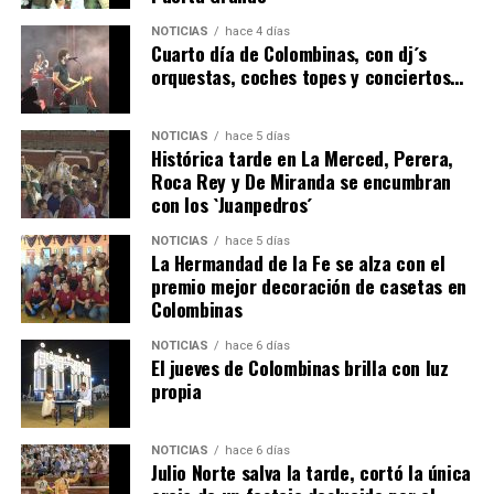
4º DÍA DE LAS FIESTAS COLOMBINAS 2026
NOTICIAS
hace 4 días
hace 4 días
·
Huelvatv
Cuarto día de Colombinas, con dj´s
orquestas, coches topes y conciertos…
NOTICIAS
hace 5 días
Histórica tarde en La Merced, Perera,
Roca Rey y De Miranda se encumbran
con los `Juanpedros´
NOTICIAS
hace 5 días
La Hermandad de la Fe se alza con el
SEXTA CORRIDA DE LAS FIESTAS COLOMBINAS
premio mejor decoración de casetas en
Colombinas
2026
hace 2 días
·
Huelvatv
NOTICIAS
hace 6 días
El jueves de Colombinas brilla con luz
propia
NOTICIAS
hace 6 días
Julio Norte salva la tarde, cortó la única