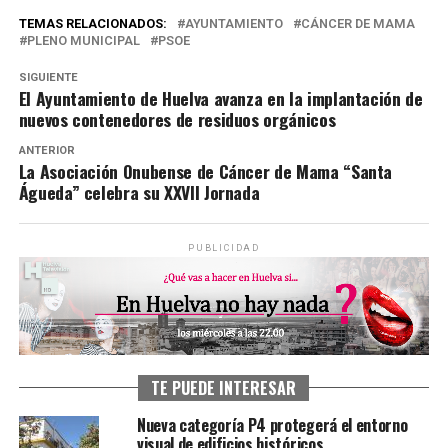
TEMAS RELACIONADOS:
AYUNTAMIENTO
CÁNCER DE MAMA
PLENO MUNICIPAL
PSOE
SIGUIENTE
El Ayuntamiento de Huelva avanza en la implantación de
nuevos contenedores de residuos orgánicos
ANTERIOR
La Asociación Onubense de Cáncer de Mama “Santa
Águeda” celebra su XXVII Jornada
PUBLICIDAD
TE PUEDE INTERESAR
Nueva categoría P4 protegerá el entorno
visual de edificios históricos